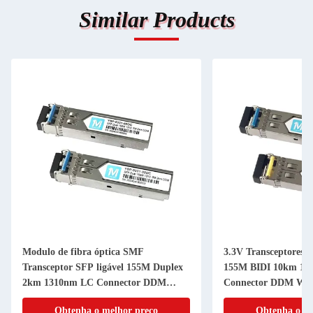
Similar Products
Modulo de fibra óptica SMF
3.3V Transceptores d
Transceptor SFP ligável 155M Duplex
155M BIDI 10km 13
2km 1310nm LC Connector DDM
Connector DDM WD
100BASE
Modulo para Transm
Obtenha o melhor preço
Obtenha o me