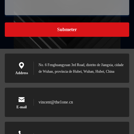
Submeter
No. 6 Fenghuangyuan 3rd Road, distrito de Jiangxia, cidade
de Wuhan, província de Hubei, Wuhan, Hubei, China
Address
vincent@the1one.cn
E-mail