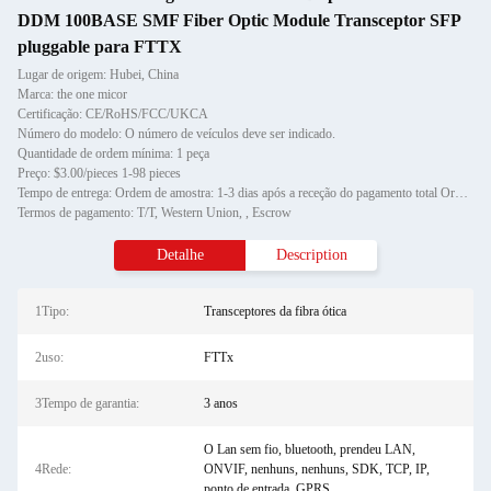
DDM 100BASE SMF Fiber Optic Module Transceptor SFP
pluggable para FTTX
Lugar de origem: Hubei, China
Marca: the one micor
Certificação: CE/RoHS/FCC/UKCA
Número do modelo: O número de veículos deve ser indicado.
Quantidade de ordem mínima: 1 peça
Preço: $3.00/pieces 1-98 pieces
Tempo de entrega: Ordem de amostra: 1-3 dias após a receção do pagamento total Ordem de estoque: 3-7 dias após a receç
Termos de pagamento: T/T, Western Union, , Escrow
Detalhe
Description
1Tipo:
Transceptores da fibra ótica
2uso:
FTTx
3Tempo de garantia:
3 anos
O Lan sem fio, bluetooth, prendeu LAN,
4Rede:
ONVIF, nenhuns, nenhuns, SDK, TCP, IP,
ponto de entrada, GPRS