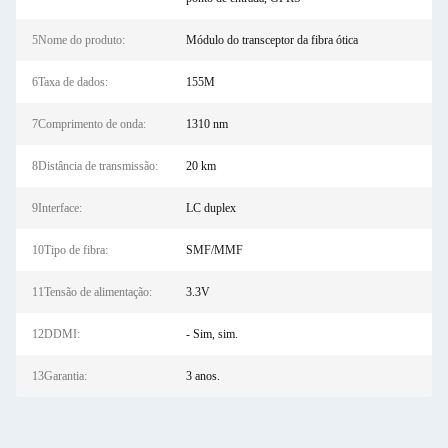
5Nome do produto:
Módulo do transceptor da fibra ótica
6Taxa de dados:
155M
7Comprimento de onda:
1310 nm
8Distância de transmissão:
20 km
9Interface:
LC duplex
10Tipo de fibra:
SMF/MMF
11Tensão de alimentação:
3.3V
12DDMI:
- Sim, sim.
13Garantia:
3 anos.