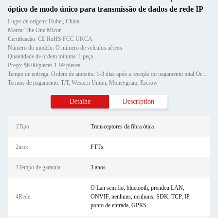
óptico de modo único para transmissão de dados de rede IP
Lugar de origem: Hubei, China
Marca: The One Micor
Certificação: CE RoHS FCC UKCA
Número do modelo: O número de veículos aéreos
Quantidade de ordem mínima: 1 peça
Preço: $6.00/pieces 1-99 pieces
Tempo de entrega: Ordem de amostra: 1-3 dias após a receção do pagamento total Ordem de estoque: 3-7 dias após a receç
Termos de pagamento: T/T, Western Union, Moneygram, Escrow
Detalhe
Description
1Tipo:
Transceptores da fibra ótica
2uso:
FTTx
3Tempo de garantia:
3 anos
O Lan sem fio, bluetooth, prendeu LAN,
4Rede:
ONVIF, nenhuns, nenhuns, SDK, TCP, IP,
ponto de entrada, GPRS