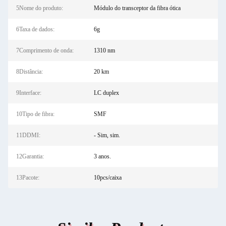
5Nome do produto:
Módulo do transceptor da fibra ótica
6Taxa de dados:
6g
7Comprimento de onda:
1310 nm
8Distância:
20 km
9Interface:
LC duplex
10Tipo de fibra:
SMF
11DDMI:
- Sim, sim.
12Garantia:
3 anos.
13Pacote:
10pcs/caixa