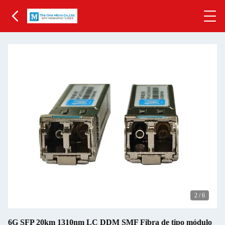
3
/
6
6G SFP 20km 1310nm LC DDM SMF Fibra de tipo módulo