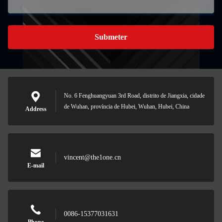
Submeter
No. 6 Fenghuangyuan 3rd Road, distrito de Jiangxia, cidade
de Wuhan, província de Hubei, Wuhan, Hubei, China
Address
vincent@the1one.cn
E-mail
0086-15377031631