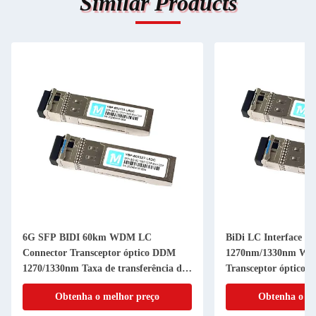
Similar Products
6G SFP BIDI 60km WDM LC
BiDi LC Interface 
Connector Transceptor óptico DDM
1270nm/1330nm W
1270/1330nm Taxa de transferência de
Transceptor óptico p
dados 6G Modulo de transceptor de
de fibra óptica de lo
Obtenha o melhor preço
Obtenha o me
fibra de modo único