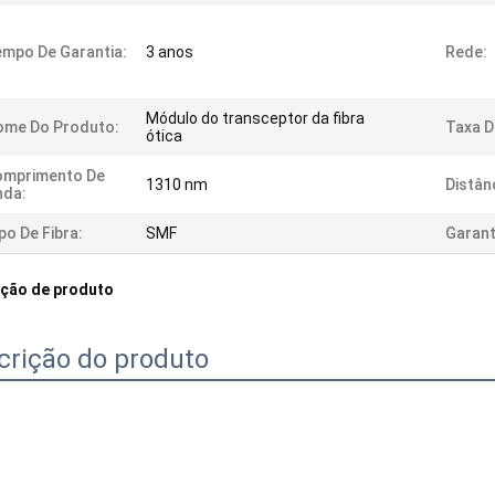
mpo De Garantia:
3 anos
Rede:
Módulo do transceptor da fibra
ome Do Produto:
Taxa D
ótica
omprimento De
1310 nm
Distân
nda:
po De Fibra:
SMF
Garant
ição de produto
crição do produto