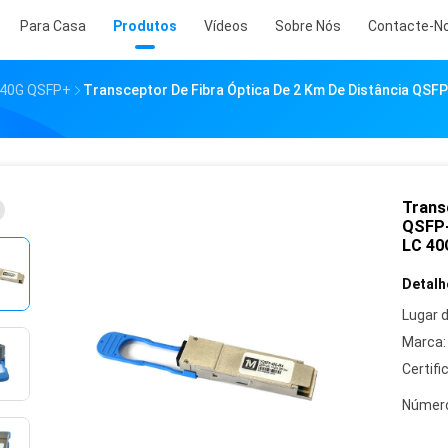
Para Casa
Produtos
Vídeos
Sobre Nós
Contacte-N
a 40G QSFP+
Transceptor De Fibra Óptica De 2 Km De Distância QS
Transc
QSFP-
LC 40
Detalh
Lugar 
Marca:
Certifi
Número