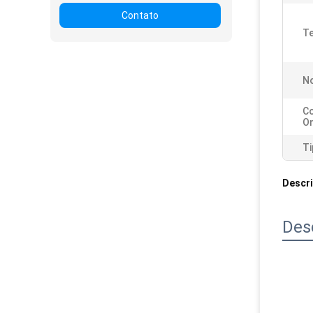
Contato
Te
N
C
O
Ti
Descr
Des