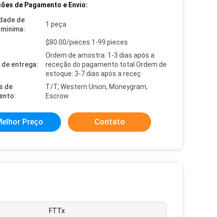
ões de Pagamento e Envio:
dade de
1 peça
mínima:
$80.00/pieces 1-99 pieces
Ordem de amostra: 1-3 dias após a
de entrega:
receção do pagamento total Ordem de
estoque: 3-7 dias após a receç
s de
T/T, Western Union, Moneygram,
ento:
Escrow
elhor Preço
Contato
FTTx