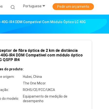
Portuguese
os
Pedir um orçamento
FP-40G-IR4 DDM Compatível Com Módulo Óptico LC 40G
eptor de fibra óptica de 2 km de distância
40G-IR4 DDM Compatível com módulo óptico
G QSFP IR4
es do produto:
de origem:
Hubei, China
The One Micor
cação:
ROHS/CE/FCC/UKCA
Equipamento de medição de
 do modelo:
desempenho