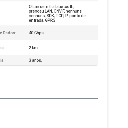
O Lan sem fio, bluetooth,
prendeu LAN, ONVIF, nenhuns,
nenhuns, SDK, TCP, IP, ponto de
entrada, GPRS
e Dados:
40 Gbps
cia:
2 km
ia:
3 anos.