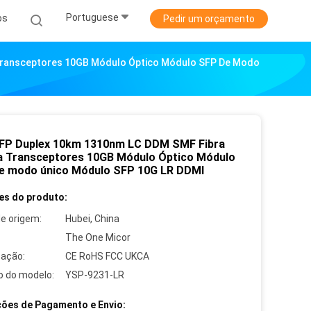
Portuguese
os
Pedir um orçamento
Transceptores 10GB Módulo Óptico Módulo SFP De Modo
FP Duplex 10km 1310nm LC DDM SMF Fibra
a Transceptores 10GB Módulo Óptico Módulo
e modo único Módulo SFP 10G LR DDMI
es do produto:
de origem:
Hubei, China
The One Micor
cação:
CE RoHS FCC UKCA
 do modelo:
YSP-9231-LR
ões de Pagamento e Envio: