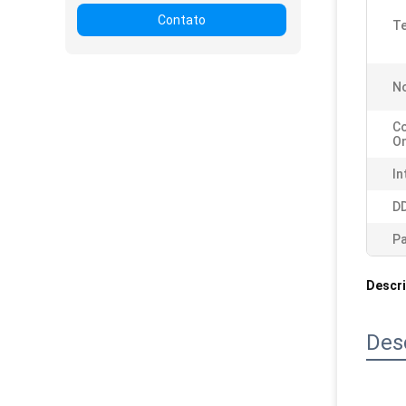
Contato
Te
N
C
O
In
D
Pa
Descr
Des