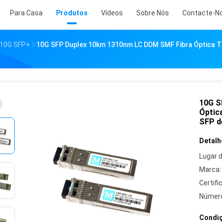
Para Casa
Produtos
Vídeos
Sobre Nós
Contacte-N
 10G SFP+
10G SFP Duplex 10km 1310nm LC DDM SMF Fibra Óptica 
10G S
Óptic
SFP d
Detalh
Lugar 
Marca:
Certifi
Número
Condiç