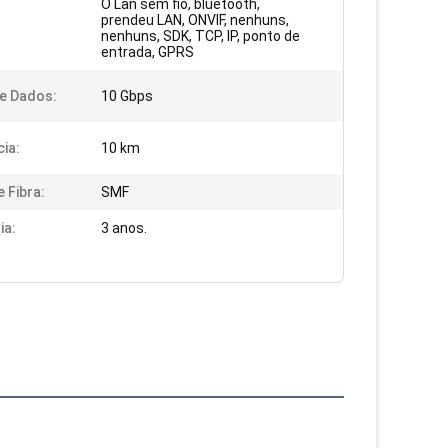
O Lan sem fio, bluetooth,
prendeu LAN, ONVIF, nenhuns,
nenhuns, SDK, TCP, IP, ponto de
entrada, GPRS
e Dados:
10 Gbps
cia:
10 km
 Fibra:
SMF
ia:
3 anos.