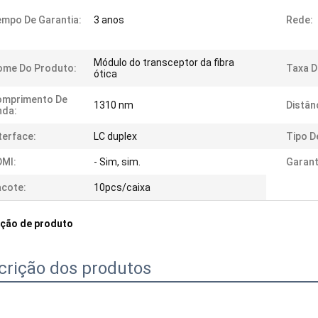
mpo De Garantia:
3 anos
Rede:
Módulo do transceptor da fibra
ome Do Produto:
Taxa D
ótica
omprimento De
1310 nm
Distân
nda:
terface:
LC duplex
Tipo De
DMI:
- Sim, sim.
Garant
cote:
10pcs/caixa
ição de produto
crição dos produtos